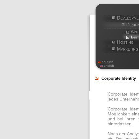
Developme
Desig
Web
Ident
Hosting
Marketing
deutsch
english
Corporate Identity
Corporate Iden
jedes Unterneh
Corporate Ident
Möglichkeit ei
und bei Ihren 
hinterlassen.
Nach der Analys
ein Designsyst