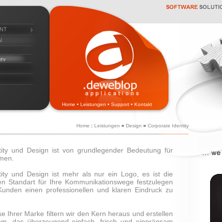
nt
n
ity
Home
•
Leistungen
•
Support
•
Kontakt
Home
:
Leistungen
»
Design
»
Corporate Identity
tity und Design ist von grundlegender Bedeutung für
men.
ity und Design ist mehr als nur ein Logo, es ist die
nen Standart für Ihre Kommunikationswege festzulegen
Kunden einen professionellen und klaren Eindruck zu
e Ihrer Marke filtern wir den Kern heraus und erstellen
em, das überzeugend einfach, frisch und einprägsam