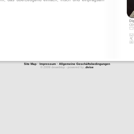
Dip
CE
Site Map
•
Impressum
•
Allgemeine Geschäftsbedingungen
© 2009 deweblop - powered by
.dvise