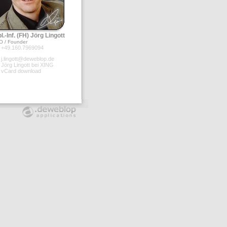
l.-Inf. (FH) Jörg Lingott
O / Founder
+49.160.7969094
j.lingott@deweblop.de
Jörg Lingott bei XING
vCard download